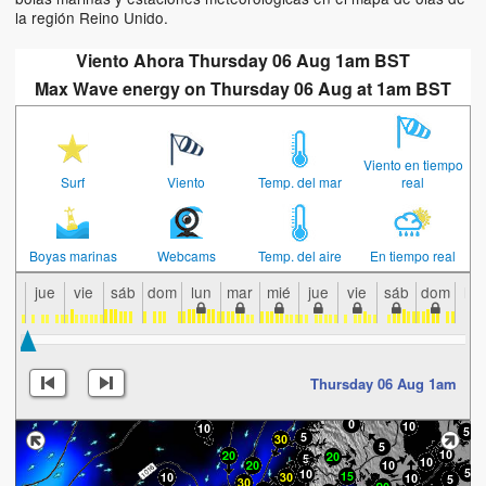
la región Reino Unido.
Viento Ahora Thursday 06 Aug 1am BST
Max Wave energy on Thursday 06 Aug at 1am BST
Viento en tiempo
Surf
Viento
Temp. del mar
real
Boyas marinas
Webcams
Temp. del aire
En tiempo real
jue
vie
sáb
dom
lun
mar
mié
jue
vie
sáb
dom
lun
Thursday 06 Aug 1am