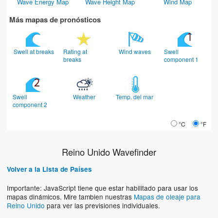
Wave Energy Map
Wave Height Map
Wind Map
Más mapas de pronósticos
Swell at breaks
Rating at
Wind waves
Swell
breaks
component 1
Swell
Weather
Temp. del mar
component 2
°C
°F
Reino Unido Wavefinder
Volver a la Lista de Países
Importante: JavaScript tiene que estar habilitado para usar los
mapas dinámicos. Mire tambien nuestras
Mapas de oleaje para
Reino Unido
para ver las previsiones individuales.