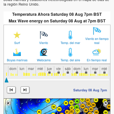
la región Reino Unido.
Temperatura Ahora Saturday 08 Aug 7pm BST
Max Wave energy on Saturday 08 Aug at 7pm BST
Viento en tiempo
Surf
Viento
Temp. del mar
real
Boyas marinas
Webcams
Temp. del aire
En tiempo real
dom
lun
mar
mié
jue
vie
sáb
dom
lun
mar
mié
j
Saturday 08 Aug 7pm