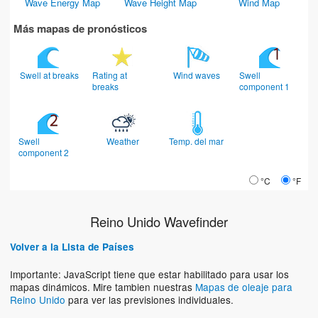
Wave Energy Map
Wave Height Map
Wind Map
Más mapas de pronósticos
Swell at breaks
Rating at
Wind waves
Swell
breaks
component 1
Swell
Weather
Temp. del mar
component 2
°C
°F
Reino Unido Wavefinder
Volver a la Lista de Países
Importante: JavaScript tiene que estar habilitado para usar los
mapas dinámicos. Mire tambien nuestras
Mapas de oleaje para
Reino Unido
para ver las previsiones individuales.