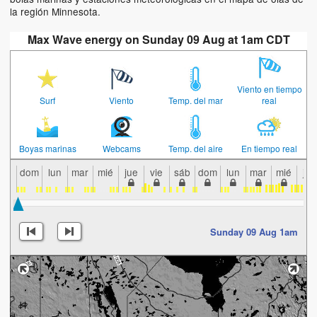
la región Minnesota.
Max Wave energy on Sunday 09 Aug at 1am CDT
Viento en tiempo
Surf
Viento
Temp. del mar
real
Boyas marinas
Webcams
Temp. del aire
En tiempo real
dom
lun
mar
mié
jue
vie
sáb
dom
lun
mar
mié
jue
Sunday 09 Aug 1am