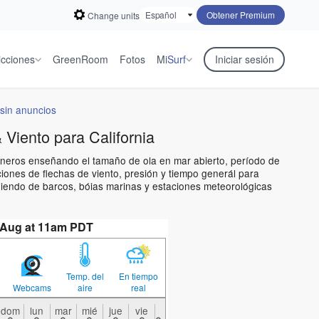
Obtener Premium
Change units
icciones
GreenRoom
Fotos
Mi
Surf
Iniciar sesión
sin anuncios
Viento para California
marineros enseñando el tamaño de ola en mar abierto, período de
iones de flechas de viento, presión y tiempo generál para
niendo de barcos, bóias marinas y estaciones meteorológicas
 Aug at 11am PDT
Temp. del
En tiempo
Webcams
aire
real
dom
lun
mar
mié
jue
vie