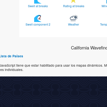
Swell at breaks
Rating at breaks
Win
Swell component 2
Weather
Temp
California Wavefin
Lista de Países
JavaScript tiene que estar habilitado para usar los mapas dinámicos. 
nes individuales.