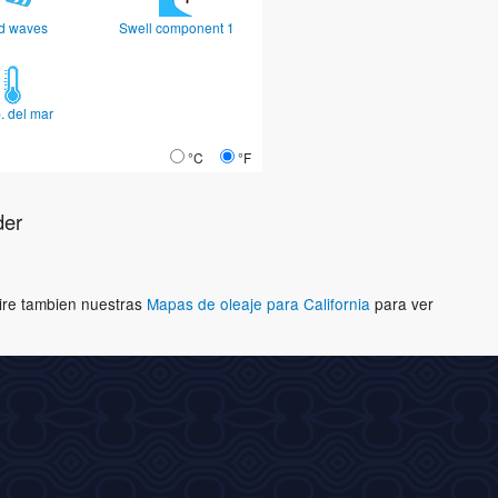
d waves
Swell component 1
. del mar
°C
°F
der
Mire tambien nuestras
Mapas de oleaje para California
para ver