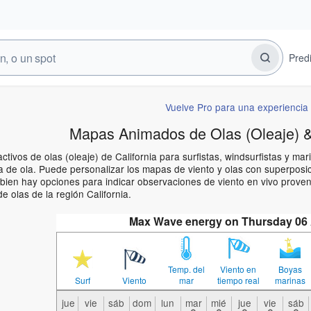
Pred
Vuelve Pro para una experiencia 
Mapas Animados de Olas (Oleaje) & 
ctivos de olas (oleaje) de California para surfistas, windsurfistas y 
a de ola. Puede personalizar los mapas de viento y olas con superposic
mbien hay opciones para indicar observaciones de viento en vivo prove
e olas de la región California.
Max Wave energy on Thursday 06
Temp. del
Viento en
Boyas
Surf
Viento
mar
tiempo real
marinas
jue
vie
sáb
dom
lun
mar
mié
jue
vie
sáb