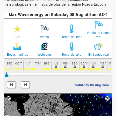
meteorológicas en el mapa de olas de la región Nueva Escocia.
Max Wave energy on Saturday 08 Aug at 3am ADT
Viento en tiempo
Surf
Viento
Temp. del mar
real
Boyas marinas
Webcams
Temp. del aire
En tiempo real
sáb
dom
lun
mar
mié
jue
vie
sáb
dom
lun
mar
mié
Saturday 08 Aug 3am