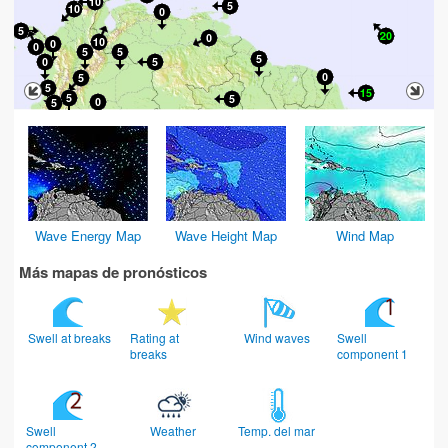
Wave Energy Map
Wave Height Map
Wind Map
Más mapas de pronósticos
Swell at breaks
Rating at
Wind waves
Swell
breaks
component 1
Swell
Weather
Temp. del mar
component 2