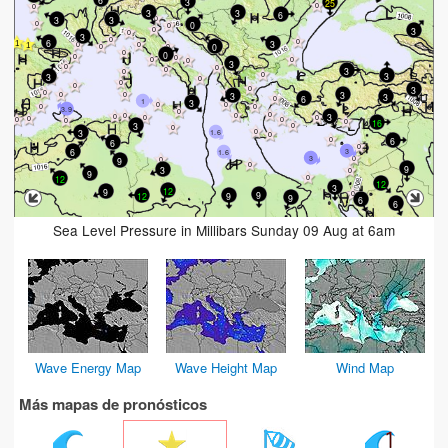
3
25
3
3
6
3
3
0
3
3
6
3
0
0
3
3
3
3
3
3
3
3
6
3
1
3.9
3
16
3
3
1.6
6
6
6
3
1.6
3
9
9
3
9
12
12
3
12
9
9
12
9
9
6
6
Sea Level Pressure in Millibars Sunday 09 Aug at 6am
Wave Energy Map
Wave Height Map
Wind Map
Más mapas de pronósticos