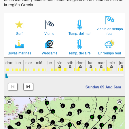
la región Grecia.
Viento en tiempo
Surf
Viento
Temp. del mar
real
Boyas marinas
Webcams
Temp. del aire
En tiempo real
dom
lun
mar
mié
jue
vie
sáb
dom
lun
mar
mié
jue
Sunday 09 Aug 6am
19
9
3
6
9
12
3
3
12
3
6
12
6
12
6
3
3
0
3
0
6
9
12
16
6
3
12
6