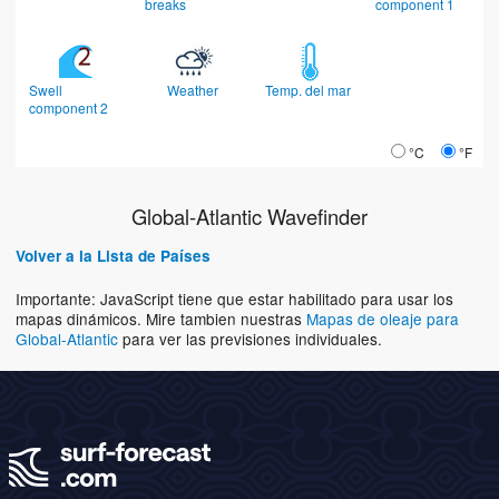
breaks
component 1
Swell
Weather
Temp. del mar
component 2
°C
°F
Global-Atlantic Wavefinder
Volver a la Lista de Países
Importante: JavaScript tiene que estar habilitado para usar los
mapas dinámicos. Mire tambien nuestras
Mapas de oleaje para
Global-Atlantic
para ver las previsiones individuales.