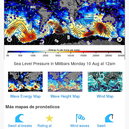
Sea Level Pressure in Millibars Monday 10 Aug at 12am
Wave Energy Map
Wave Height Map
Wind Map
Más mapas de pronósticos
Swell at breaks
Rating at
Wind waves
Swell