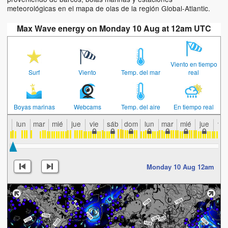
meteorológicas en el mapa de olas de la región Global-Atlantic.
Max Wave energy on Monday 10 Aug at 12am UTC
Viento en tiempo
Surf
Viento
Temp. del mar
real
Boyas marinas
Webcams
Temp. del aire
En tiempo real
lun
mar
mié
jue
vie
sáb
dom
lun
mar
mié
jue
vie
Monday 10 Aug 12am