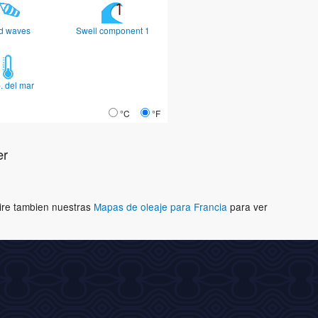
d waves
Swell component 1
. del mar
°C
°F
er
Mire tambien nuestras
Mapas de oleaje para Francia
para ver