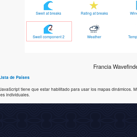
Swell at breaks
Rating at breaks
Win
Swell component 2
Weather
Temp
Francia Wavefind
Lista de Países
JavaScript tiene que estar habilitado para usar los mapas dinámicos. 
nes individuales.