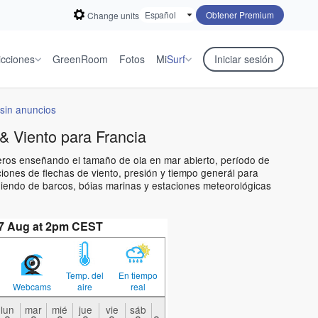
Obtener Premium
Change units
icciones
GreenRoom
Fotos
Mi
Surf
Iniciar sesión
sin anuncios
& Viento para Francia
ineros enseñando el tamaño de ola en mar abierto, período de
iones de flechas de viento, presión y tiempo generál para
niendo de barcos, bóias marinas y estaciones meteorológicas
07 Aug at 2pm CEST
Temp. del
En tiempo
Webcams
aire
real
lun
mar
mié
jue
vie
sáb