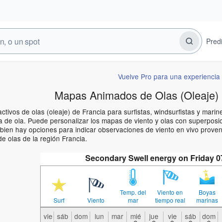
Pred
Vuelve Pro para una experiencia 
Mapas Animados de Olas (Oleaje) 
ctivos de olas (oleaje) de Francia para surfistas, windsurfistas y mar
a de ola. Puede personalizar los mapas de viento y olas con superposic
mbien hay opciones para indicar observaciones de viento en vivo prove
e olas de la región Francia.
Secondary Swell energy on Friday 
Temp. del
Viento en
Boyas
Surf
Viento
mar
tiempo real
marinas
vie
sáb
dom
lun
mar
mié
jue
vie
sáb
dom