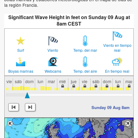
la región Francia.
Significant Wave Height in feet on Sunday 09 Aug at
8am CEST
Viento en tiempo
Surf
Viento
Temp. del mar
real
Boyas marinas
Webcams
Temp. del aire
En tiempo real
vie
sáb
dom
lun
mar
mié
jue
vie
sáb
dom
lun
mar
Sunday 09 Aug 8am