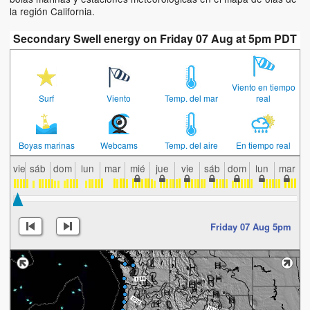
la región California.
Secondary Swell energy on Friday 07 Aug at 5pm PDT
Viento en tiempo
Surf
Viento
Temp. del mar
real
Boyas marinas
Webcams
Temp. del aire
En tiempo real
vie
sáb
dom
lun
mar
mié
jue
vie
sáb
dom
lun
mar
m
Friday 07 Aug 5pm