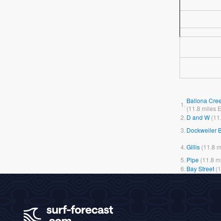
Ballona Cree
1.
(
11.8
miles
E
2.
D and W
(
11
3.
Dockweiler 
4.
Gillis
(
11.8
m
5.
Pipe
(
11.8
m
6.
Bay Street
(
1