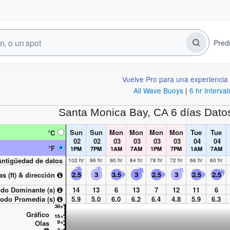
Pred
Vuelve Pro para una experiencia 
All Wave Buoys
|
6 hr Interval
Santa Monica Bay, CA
6 días Dato
Sun
Sun
Mon
Mon
Mon
Mon
Tue
Tue
°C
02
02
03
03
03
03
04
04
°F
1PM
7PM
1AM
7AM
1PM
7PM
1AM
7AM
Antigüedad de datos
102 hr
96 hr
90 hr
84 hr
78 hr
72 hr
66 hr
60 hr
as (
ft
) & dirección
odo Dominante (s)
14
13
6
13
7
12
11
6
íodo Promedia (s)
5.9
5.0
6.0
6.2
6.4
4.8
5.9
6.3
Gráfico
Olas