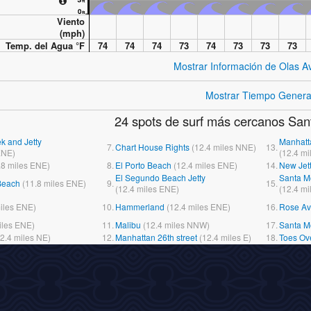
Viento
(
mph
)
Temp. del Agua °
F
74
74
74
73
74
73
73
73
Mostrar Información de Olas 
Mostrar Tiempo Genera
24 spots de surf más cercanos San
k and Jetty
Manhatt
7.
Chart House Rights
(
12.4
miles
NNE)
13.
NE)
(
12.4
mi
.8
miles
ENE)
8.
El Porto Beach
(
12.4
miles
ENE)
14.
New Jet
El Segundo Beach Jetty
Santa M
Beach
(
11.8
miles
ENE)
9.
15.
(
12.4
miles
ENE)
(
12.4
mi
iles
ENE)
10.
Hammerland
(
12.4
miles
ENE)
16.
Rose A
iles
ENE)
11.
Malibu
(
12.4
miles
NNW)
17.
Santa M
2.4
miles
NE)
12.
Manhattan 26th street
(
12.4
miles
E)
18.
Toes Ov