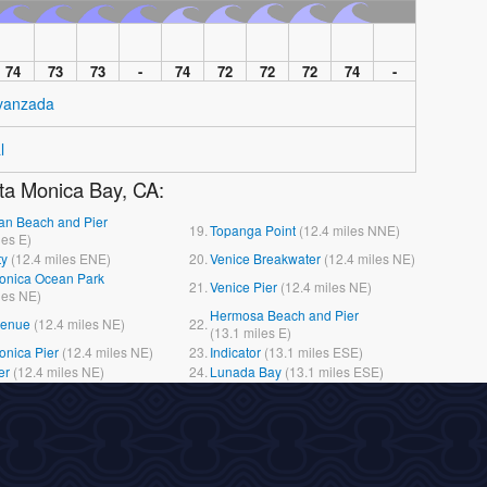
74
73
73
-
74
72
72
72
74
-
Avanzada
l
ta Monica Bay, CA:
an Beach and Pier
19.
Topanga Point
(
12.4
miles
NNE)
les
E)
ty
(
12.4
miles
ENE)
20.
Venice Breakwater
(
12.4
miles
NE)
onica Ocean Park
21.
Venice Pier
(
12.4
miles
NE)
les
NE)
Hermosa Beach and Pier
venue
(
12.4
miles
NE)
22.
(
13.1
miles
E)
onica Pier
(
12.4
miles
NE)
23.
Indicator
(
13.1
miles
ESE)
er
(
12.4
miles
NE)
24.
Lunada Bay
(
13.1
miles
ESE)