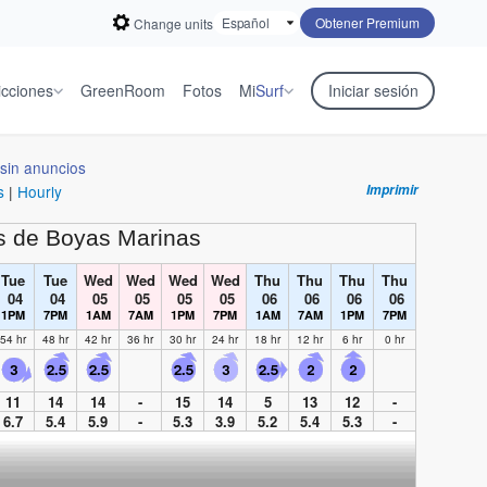
Obtener Premium
Change units
icciones
GreenRoom
Fotos
Mi
Surf
Iniciar sesión
sin anuncios
s
|
Hourly
Imprimir
s de Boyas Marinas
Tue
Tue
Wed
Wed
Wed
Wed
Thu
Thu
Thu
Thu
04
04
05
05
05
05
06
06
06
06
1PM
7PM
1AM
7AM
1PM
7PM
1AM
7AM
1PM
7PM
54 hr
48 hr
42 hr
36 hr
30 hr
24 hr
18 hr
12 hr
6 hr
0 hr
11
14
14
-
15
14
5
13
12
-
6.7
5.4
5.9
-
5.3
3.9
5.2
5.4
5.3
-