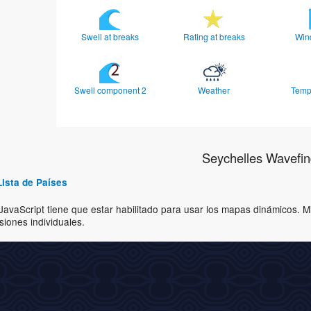
Swell at breaks
Rating at breaks
Win
Swell component 2
Weather
Temp
Seychelles Wavefin
Lista de Países
JavaScript tiene que estar habilitado para usar los mapas dinámicos. 
isiones individuales.