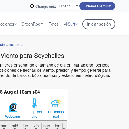
Obtener Premium
Change units
icciones
GreenRoom
Fotos
Mi
Surf
Iniciar sesión
sin anuncios
Viento para Seychelles
marineros enseñando el tamaño de ola en mar abierto, período
siciones de flechas de viento, presión y tiempo generál para
niendo de barcos, bóias marinas y estaciones meteorológicas
08 Aug at 10am +04
Temp. del
En tiempo
Webcams
aire
real
mar
mié
jue
vie
sáb
dom