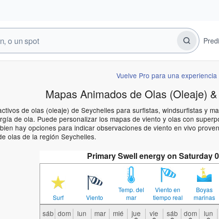
Pred
Vuelve Pro para una experiencia 
Mapas Animados de Olas (Oleaje) & 
ctivos de olas (oleaje) de Seychelles para surfistas, windsurfistas y 
rgía de ola. Puede personalizar los mapas de viento y olas con superpo
mbien hay opciones para indicar observaciones de viento en vivo prove
e olas de la región Seychelles.
Primary Swell energy on Saturday 
Temp. del
Viento en
Boyas
Surf
Viento
mar
tiempo real
marinas
sáb
dom
lun
mar
mié
jue
vie
sáb
dom
lun