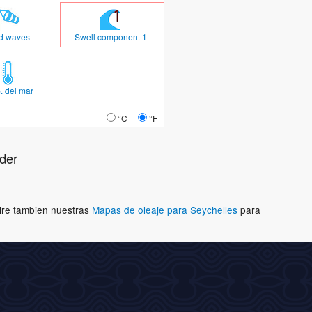
d waves
Swell component 1
. del mar
°C
°F
der
Mire tambien nuestras
Mapas de oleaje para Seychelles
para