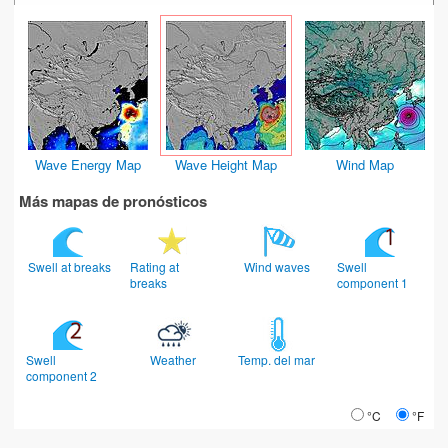
Wave Energy Map
Wave Height Map
Wind Map
Más mapas de pronósticos
Swell at breaks
Rating at
Wind waves
Swell
breaks
component 1
Swell
Weather
Temp. del mar
component 2
°C
°F