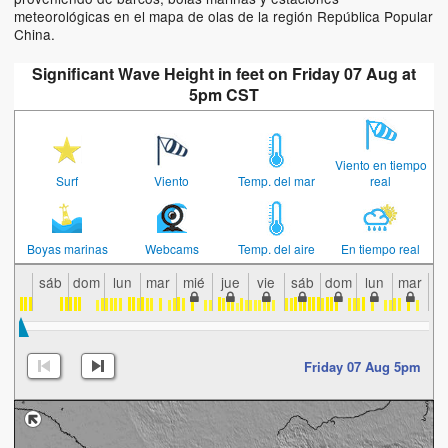
meteorológicas en el mapa de olas de la región República Popular
China.
Significant Wave Height in feet on Friday 07 Aug at
5pm CST
Viento en tiempo
Surf
Viento
Temp. del mar
real
Boyas marinas
Webcams
Temp. del aire
En tiempo real
sáb
dom
lun
mar
mié
jue
vie
sáb
dom
lun
mar
m
Friday 07 Aug 5pm