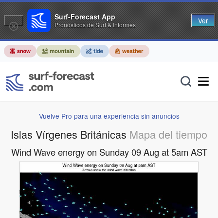
Surf-Forecast App
Ver
Pronósticos de Surf & Informes
Vuelve Pro para una experiencia sin anuncios
Islas Vírgenes Británicas
Mapa del tiempo
Wind Wave energy on Sunday 09 Aug at 5am AST