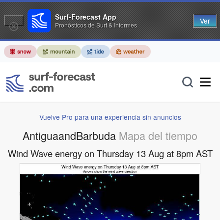
Surf-Forecast App
Ver
Pronósticos de Surf & Informes
Vuelve Pro para una experiencia sin anuncios
AntiguaandBarbuda
Mapa del tiempo
Wind Wave energy on Thursday 13 Aug at 8pm AST