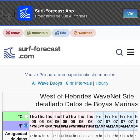
Surf-Forecast App
Ver
Pronósticos de Surf & Informes
Vuelve Pro para una experiencia sin anuncios
All Wave Buoys
|
6 hr Intervals
|
Hourly
West of Hebrides WaveNet Site
detallado Datos de Boyas Marinas
Thu
Thu
Thu
Thu
Thu
Thu
Thu
Thu
Fri
Fri
Fri
Fri
Fri
Fri
°C
06
06
06
06
06
06
06
06
07
07
07
07
07
0
°F
4PM
5PM
6PM
7PM
8PM
9PM
10PM
11PM
12AM
1AM
2AM
3AM
4AM
5A
Antigüedad
17 hr
16 hr
15 hr
14 hr
13 hr
12 hr
11 hr
10 hr
9 hr
8 hr
7 hr
6 hr
5 hr
4 h
de datos