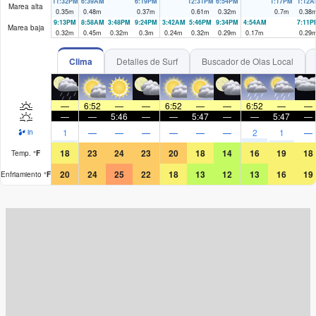
11:32PM
6:39AM
6:19PM
12:31PM
6:54PM
1:17PM
1:12A
Marea alta
0.35
m
0.48
m
0.37
m
0.61
m
0.32
m
0.7
m
0.38
9:13PM
8:58AM
3:48PM
9:24PM
3:42AM
5:46PM
9:34PM
4:54AM
7:11P
Marea baja
0.32
m
0.45
m
0.32
m
0.3
m
0.24
m
0.32
m
0.29
m
0.17
m
0.29
Clima
Detalles de Surf
Buscador de Olas Local
—
6:52
—
—
6:52
—
—
6:52
—
—
—
—
5:46
—
—
5:47
—
—
5:47
—
1
—
—
—
—
—
—
2
1
—
in
18
23
24
23
20
18
14
16
19
18
Temp.
°
F
20
24
25
22
18
13
12
13
16
19
Enfriamiento
°
F
Surf Rating (10 Max)
Ocean Swells (
ft
)
Wind Speed (
mph
)
Map Icons: