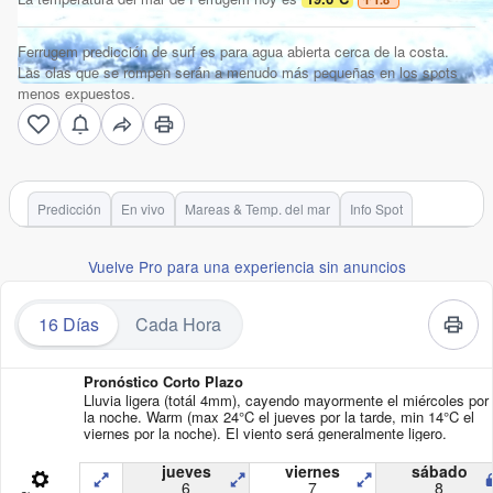
Ferrugem predicción de surf es para agua abierta cerca de la costa.
Las olas que se rompen serán a menudo más pequeñas en los spots
menos expuestos.
Predicción
En vivo
Mareas & Temp. del mar
Info Spot
Vuelve Pro para una experiencia sin anuncios
16 Días
Cada Hora
Pronóstico Corto Plazo
Lluvia ligera (totál 4mm), cayendo mayormente el miércoles por
la noche. Warm (max 24°C el jueves por la tarde, min 14°C el
viernes por la noche). El viento será generalmente ligero.
jueves
viernes
sábado
6
7
8