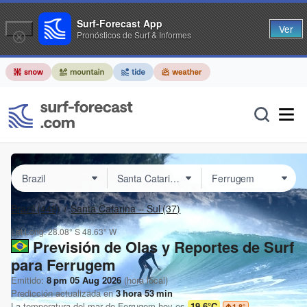
Surf-Forecast App
Ver
Pronósticos de Surf & Informes
Brazil
(449)
Santa Catarina – Sul
(37)
Lat Long:
28.08° S
48.63° W
Previsión de Olas y Reportes de Surf
para Ferrugem
Emitido:
8 pm 05 Aug 2026
(hora local)
Predicción actualizada en
3
hora
53
min
La temperatura del mar de
Ferrugem
hoy es
19.6°C
1.8
°