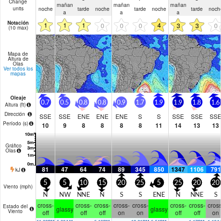
Change
mañan
mañan
mañan
noche
tarde
noche
tarde
noche
tarde
noch
units
a
a
a
Notación
1
1
1
4
0
0
0
3
3
0
(10 max)
Mapa de
Altura de
Olas
Ver todos los
mapas
Oleaje
0.7
0.5
0.8
0.8
0.9
1.7
1.9
1.9
1.8
1.6
Altura (
ft
)
Dirección
SSE
SSE
ENE
ENE
ENE
S
S
SSE
SSE
SS
Período
(s)
10
9
8
8
8
8
11
14
13
13
Gráfico
Olas
81
47
64
74
89
345
850
1347
1106
791
kJ
5
5
10
15
20
25
5
25
20
20
Viento (
mph
)
N
NW
NNE
N
S
S
ENE
N
NNE
S
cross-
cross-
cross-
cross-
cross-
cross-
cross-
cross
Estado del
glassy
glassy
Viento
off
off
off
on
on
off
off
on