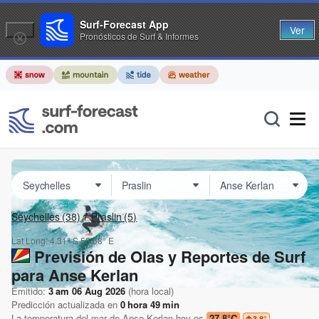
Surf-Forecast App
Ver
Pronósticos de Surf & Informes
Seychelles
(38)
Praslin
(5)
Lat Long:
4.31° S
55.68° E
Previsión de Olas y Reportes de Surf
para Anse Kerlan
Emitido:
3 am 06 Aug 2026
(hora local)
Predicción actualizada en
0
hora
49
min
La temperatura del mar de
Anse Kerlan
hoy es
27.8°C
3.8
°