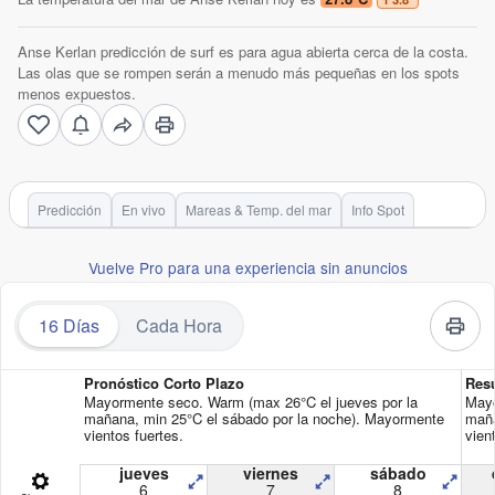
Anse Kerlan predicción de surf es para agua abierta cerca de la costa.
Las olas que se rompen serán a menudo más pequeñas en los spots
menos expuestos.
Predicción
En vivo
Mareas & Temp. del mar
Info Spot
Vuelve Pro para una experiencia sin anuncios
16 Días
Cada Hora
Pronóstico Corto Plazo
Res
Mayormente seco. Warm (max 26°C el jueves por la
Mayo
mañana, min 25°C el sábado por la noche). Mayormente
maña
vientos fuertes.
vien
jueves
viernes
sábado
6
7
8