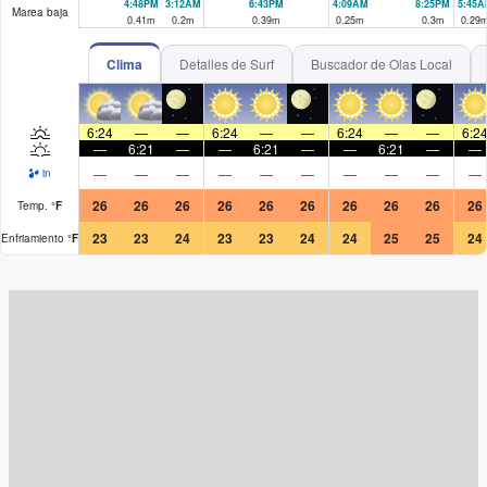
4:48PM
3:12AM
6:43PM
4:09AM
8:25PM
5:45A
Marea baja
0.41
m
0.2
m
0.39
m
0.25
m
0.3
m
0.29
Clima
Detalles de Surf
Buscador de Olas Local
6:24
—
—
6:24
—
—
6:24
—
—
6:2
—
6:21
—
—
6:21
—
—
6:21
—
—
—
—
—
—
—
—
—
—
—
—
in
26
26
26
26
26
26
26
26
26
26
Temp.
°
F
23
23
24
23
23
24
24
25
25
24
Enfriamiento
°
F
Surf Rating (10 Max)
Ocean Swells (
ft
)
Wind Speed (
mph
)
Map Icons: