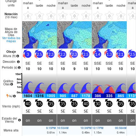
Change
mañan
mañan
mañan
maña
tarde
noche
tarde
noche
tarde
noche
units
a
a
a
a
Notación
0
0
0
0
0
0
0
0
0
0
(10 max)
Mapa de
Altura de
Olas
Ver todos los
mapas
Oleaje
3
2.5
2.3
2.3
2.3
2.5
1.4
1.3
2.1
2.5
Altura (
ft
)
Dirección
SE
SE
SE
SE
SE
SE
SSE
SSE
SE
SE
Período
(s)
10
10
10
10
9
10
10
10
10
10
Gráfico
Olas
1604
1316
1005
985
887
1178
386
335
865
113
kJ
40
35
35
35
35
40
30
25
35
35
Viento (
mph
)
SE
SE
SE
SE
SE
SE
SE
SE
SE
SE
Estado del
on
on
on
on
on
on
on
on
on
on
Viento
9:15PM
10:53AM
10:34PM
12:17PM
00:58AM
Marea alta
0.61
m
1.14
m
0.49
m
1.15
m
0.44
m