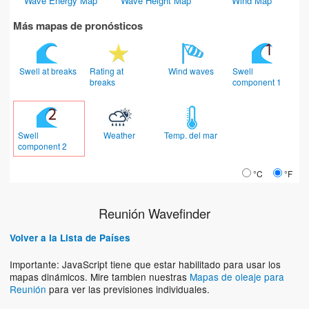
Wave Energy Map
Wave Height Map
Wind Map
Más mapas de pronósticos
Swell at breaks
Rating at
Wind waves
Swell
breaks
component 1
Swell
Weather
Temp. del mar
component 2
°C
°F
Reunión Wavefinder
Volver a la Lista de Países
Importante: JavaScript tiene que estar habilitado para usar los
mapas dinámicos. Mire tambien nuestras
Mapas de oleaje para
Reunión
para ver las previsiones individuales.