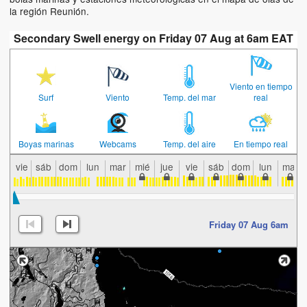
la región Reunión.
Secondary Swell energy on Friday 07 Aug at 6am EAT
Viento en tiempo
Surf
Viento
Temp. del mar
real
Boyas marinas
Webcams
Temp. del aire
En tiempo real
vie
sáb
dom
lun
mar
mié
jue
vie
sáb
dom
lun
mar
Friday 07 Aug 6am