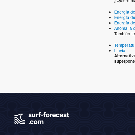
¿Quiere má
Energía de
Energía de
Energía de
Anomalía 
También te
Temperatur
Lluvia
Alternati
superponer