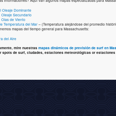
s informaciones? Aquí van algunos mapas especializadas para Massa
l Oleaje Dominante
 Oleaje Secundario
 Olas de Viento
de Temperatura del Mar
– (Temperatura alejándose del promedio históri
nemos mapas del tiempo general para Massachusetts:
a del Aire
vamente, mire nuestras
mapas dinámicos de previsión de surf en Ma
 spots de surf, ciudades, estaciones meteorológicas or estaciones