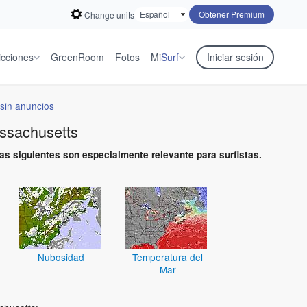
Obtener Premium
Change units
icciones
GreenRoom
Fotos
Mi
Surf
Iniciar sesión
sin anuncios
ssachusetts
s siguientes son especialmente relevante para surfistas.
Nubosidad
Temperatura del
Mar