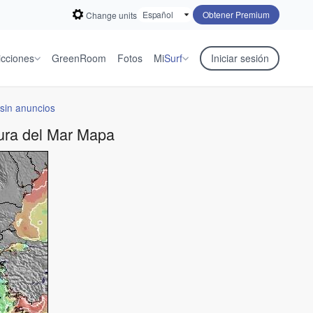
Obtener Premium
Change units
icciones
GreenRoom
Fotos
Mi
Surf
Iniciar sesión
sin anuncios
ura del Mar Mapa